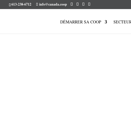
613-238-6712
info@canada.coop
DÉMARRER SA COOP
SECTEU