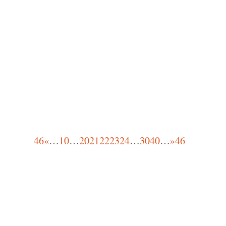
Présidente de l'Alliance
coopérative internationale
Aujourd'hui, le vendredi 2
décembre, j’ai le plaisir de
participer aux...
46
«
…
10
…
20
21
22
23
24
…
30
40
…
»
46