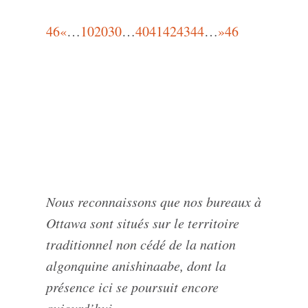
46
«
…
10
20
30
…
40
41
42
43
44
…
»
46
Nous reconnaissons que nos bureaux à
Ottawa sont situés sur le territoire
traditionnel non cédé de la nation
algonquine anishinaabe, dont la
présence ici se poursuit encore