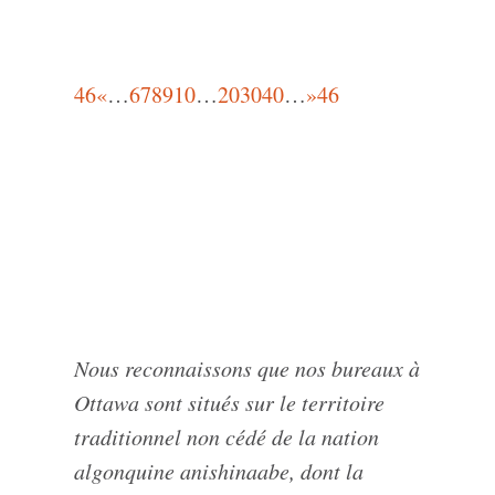
46
«
…
6
7
8
9
10
…
20
30
40
…
»
46
Nous reconnaissons que nos bureaux à
Ottawa sont situés sur le territoire
traditionnel non cédé de la nation
algonquine anishinaabe, dont la