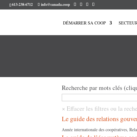
613-238-6712
info@canada.coop
DÉMARRER SA COOP
SECTEU
Recherche par mots clés (cliq
Le guide des relations gouv
Année internationale des coopératives, Rel