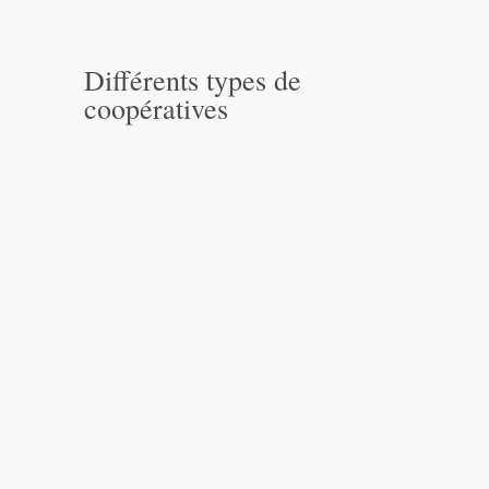
Différents types de
coopératives
COOPÉRATIVES DE
CONSOMMATEURS
Elles fournissent des biens et
des services pour l’usage
personnel de ses membres.
Secteurs : alimentation,
habitation, épargnes et crédits,
achat, etc.