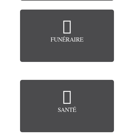

FUNÉRAIRE

SANTÉ