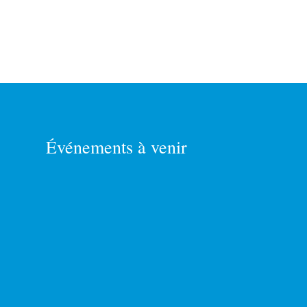
Événements à venir
17 - 18 SEPTEMBRE
8h00
-
15h00
Clarion Hotel & Conference Centre
Abbotsford