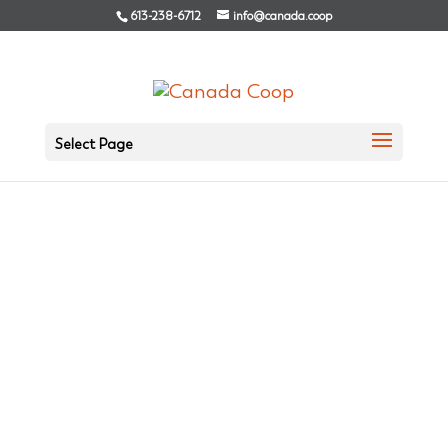
613-238-6712
info@canada.coop
Select Page
La voix des coopératives et des
mutuelles au Canada