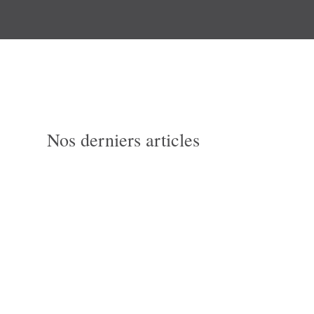
Nos derniers articles
Du 8 au 10 juin, le Congrès
CMC a réuni des leaders,