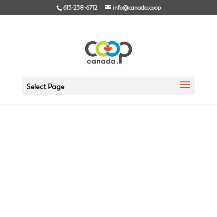
613-238-6712
info@canada.coop
Select Page