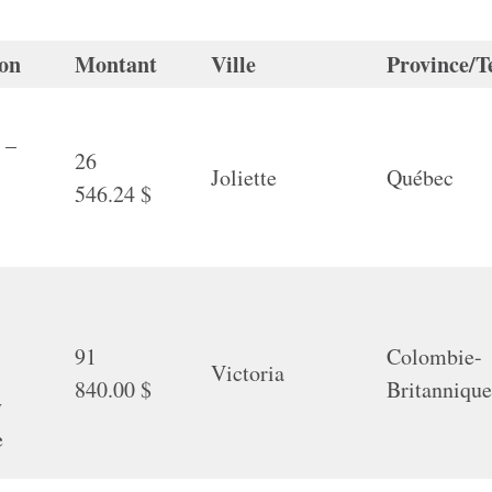
ion
Montant
Ville
Province/T
 –
26
Joliette
Québec
546.24 $
91
Colombie-
Victoria
840.00 $
Britanniqu
y
e