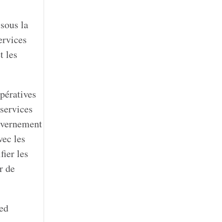
sous la
ervices
t les
pératives
 services
ouvernement
vec les
fier les
r de
ved