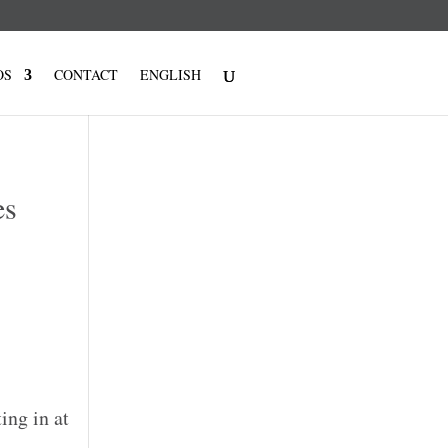
OS
CONTACT
ENGLISH
es
e
ing in at