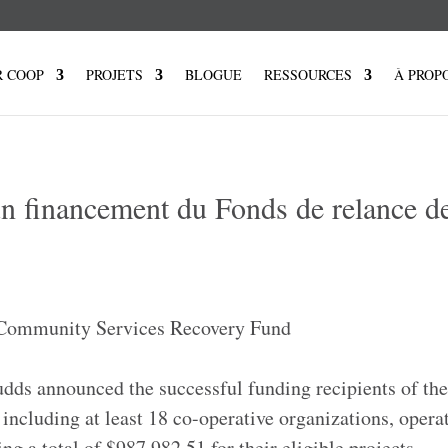
R COOP
PROJETS
BLOGUE
RESSOURCES
À PROP
un financement du Fonds de relance d
dds announced the successful funding recipients of th
cluding at least 18 co-operative organizations, operat
ing a total of $987 982.51 for their eligible projects.