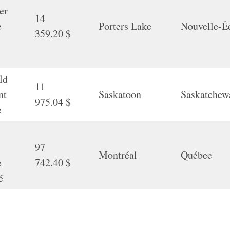
er
14
e
Porters Lake
Nouvelle-É
359.20 $
ld
11
nt
Saskatoon
Saskatchew
975.04 $
e
97
Montréal
Québec
e
742.40 $
é