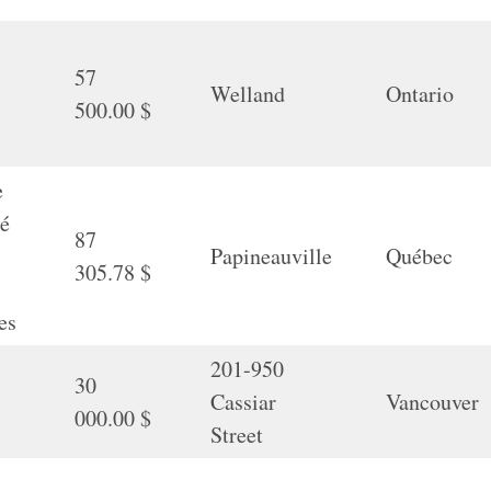
57
Welland
Ontario
500.00 $
e
té
87
Papineauville
Québec
305.78 $
es
201-950
-
30
Cassiar
Vancouver
000.00 $
Street