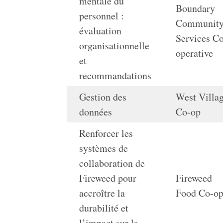
mentale du
Boundary
personnel :
Communit
évaluation
Services C
organisationnelle
operative
et
recommandations
Gestion des
West Villa
données
Co-op
Renforcer les
systèmes de
collaboration de
Fireweed pour
Fireweed
accroître la
Food Co-o
durabilité et
l’impact sur la