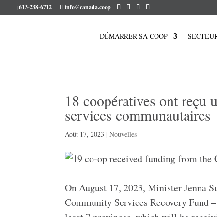
613-238-6712
info@canada.coop
DÉMARRER SA COOP
SECTEU
18 coopératives ont reçu 
services communautaires
Août 17, 2023
|
Nouvelles
On August 17, 2023, Minister Jenna Su
Community Services Recovery Fund – in
least 7 provinces, which will be receiv