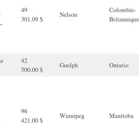
49
Colombie-
y
Nelson
301.09 $
Britanniqu
o-
ge
42
Guelph
Ontario
500.00 $
96
Winnipeg
Manitoba
p
421.00 $