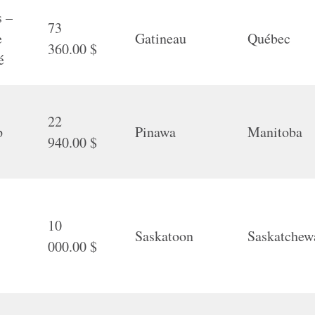
s –
73
e
Gatineau
Québec
360.00 $
é
22
p
Pinawa
Manitoba
940.00 $
y
10
-
Saskatoon
Saskatchew
000.00 $