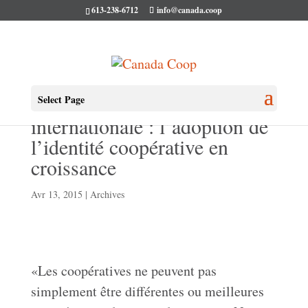
613-238-6712
info@canada.coop
Alliance coopérative
Select Page
internationale : l’adoption de
l’identité coopérative en
croissance
Avr 13, 2015
|
Archives
«Les coopératives ne peuvent pas
simplement être différentes ou meilleures