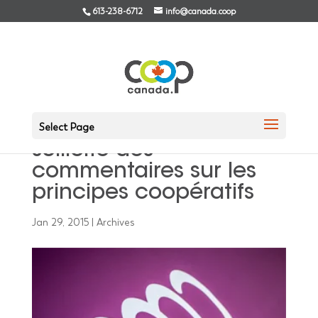
613-238-6712
info@canada.coop
Alliance internationale
des coopératives
Select Page
sollicite des
commentaires sur les
principes coopératifs
Jan 29, 2015
|
Archives