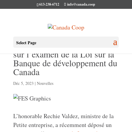
613-238-6712
info@canada.coop
Analyse de CMC du rapport
Select Page
sur l’examen de la Loi sur la
Banque de développement du
Canada
Déc 5, 2023
|
Nouvelles
L’honorable Rechie Valdez, ministre de la
Petite entreprise, a récemment déposé un