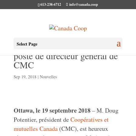
613-238-6712
info@canada.coop
André Beaudry nommé au
Select Page
poste de directeur général de
CMC
Sep 19, 2018
|
Nouvelles
Ottawa, le 19 septembre 2018
– M. Doug
Potentier, président de
Coopératives et
mutuelles Canada
(CMC), est heureux