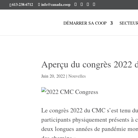
613-238-6712
info@canada.coop
DÉMARRER SA COOP
SECTEU
Aperçu du congrès 2022
Juin 20, 2022
|
Nouvelles
Le congrès 2022 du CMC s’est tenu du
participants physiquement présents à c
deux longues années de pandémie mondi
des chemins ».