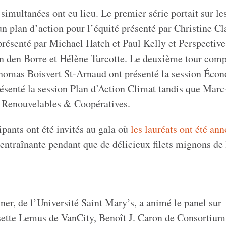
simultanées ont eu lieu. Le premier série portait sur les
un plan d’action pour l’équité présenté par Christine Cl
résenté par Michael Hatch et Paul Kelly et Perspective
an den Borre et Hélène Turcotte. Le deuxième tour comp
 Thomas Boisvert St-Arnaud ont présenté la session Éco
résenté la session Plan d’Action Climat tandis que Mar
s Renouvelables & Coopératives.
cipants ont été invités au gala où
les lauréats ont été an
ntraînante pendant que de délicieux filets mignons de 
er, de l’Université Saint Mary’s, a animé le panel sur
isette Lemus de VanCity, Benoît J. Caron de Consortiu