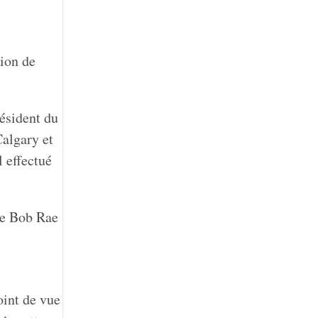
tion de
ésident du
Calgary et
 effectué
ble Bob Rae
oint de vue