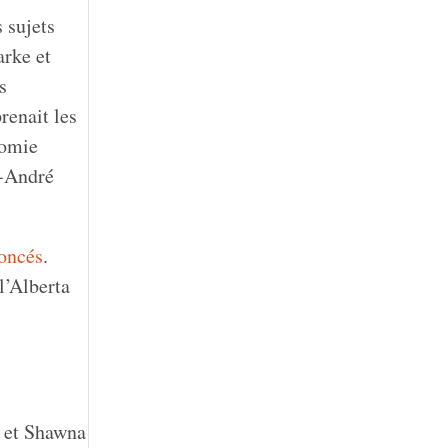
 sujets
arke et
s
renait les
nomie
c-André
noncés
.
l’Alberta
m et Shawna