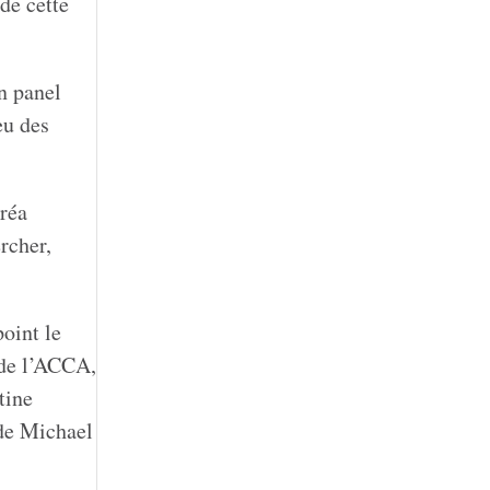
 de cette
n panel
eu des
dréa
rcher,
point le
 de l’ACCA,
tine
de Michael