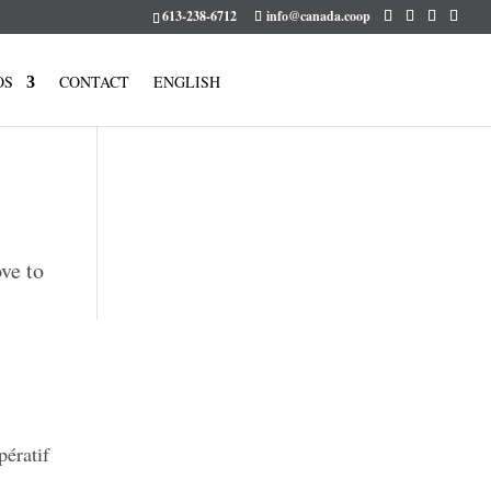
613-238-6712
info@canada.coop
OS
CONTACT
ENGLISH
ve to
pératif