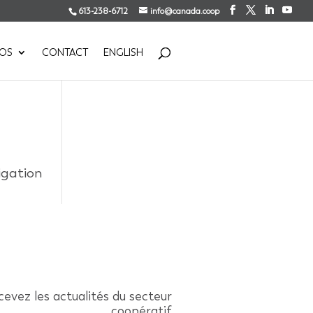
613-238-6712
info@canada.coop
POS
CONTACT
ENGLISH
igation
evez les actualités du secteur
coopératif