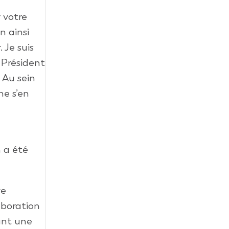
 votre
n ainsi
 Je suis
 Président
 Au sein
ne s’en
 a été
ve
laboration
sant une