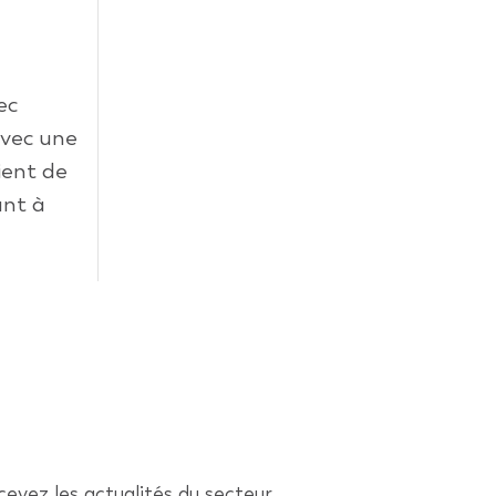
ec
avec une
ient de
ant à
evez les actualités du secteur