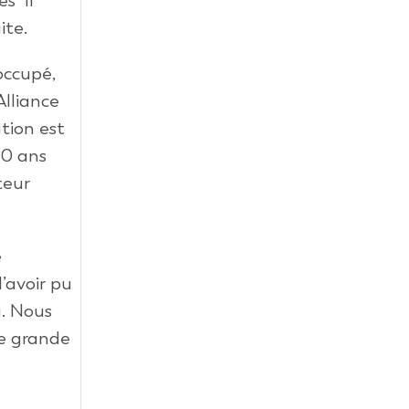
es Il
ite.
occupé,
Alliance
ation est
30 ans
teur
e
’avoir pu
u. Nous
ne grande