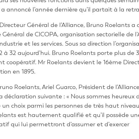
dra ses nouvelles fonctions dans quelques semain
a annoncé l’année dernière qu’il partait à la retra
irecteur Général de l’Alliance, Bruno Roelants a 
 Général de CICOPA, organisation sectorielle de l’
dustrie et les services. Sous sa direction l’organis
à 32 aujourd’hui. Bruno Roelants porte plus de 
 coopératif. Mr Roelants devient le 16ème Direc
ation en 1895.
uno Roelants, Ariel Guarco, Président de l’Allianc
 la déclaration suivante : « Nous sommes heureux d
e un choix parmi les personnes de très haut nivea
ants est hautement qualifié et qu’il possède u
f qui lui permettront d’assumer et d’exercer