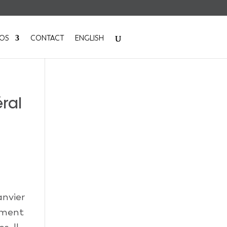
POS
CONTACT
ENGLISH
ral
anvier
ement