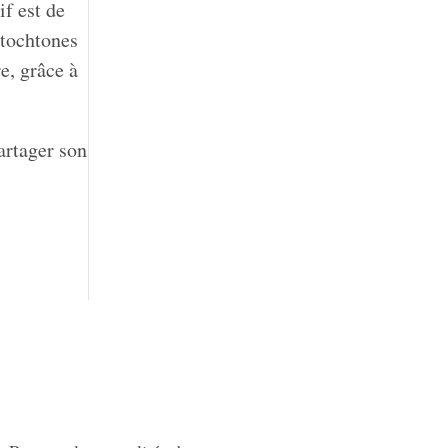
f est de
utochtones
e, grâce à
artager son