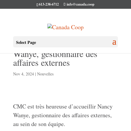
613-238-6712
info@canada.coop
CMC accueille Nancy
Select Page
Wanye, gestionnaire des
affaires externes
Nov 4, 2024
|
Nouvelles
CMC est très heureuse d’accueillir Nancy
Wanye, gestionnaire des affaires externes,
au sein de son équipe.