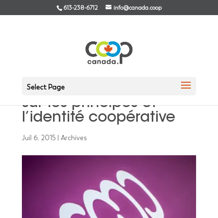
613-238-6712
info@canada.coop
Conférence mondiale
de l’ACI : Présentation
Select Page
sur les principes et
l’identité coopérative
Juil 6, 2015
|
Archives