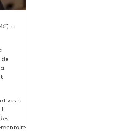
MC), a
a
t de
 a
nt
atives à
Il
 des
lementaire