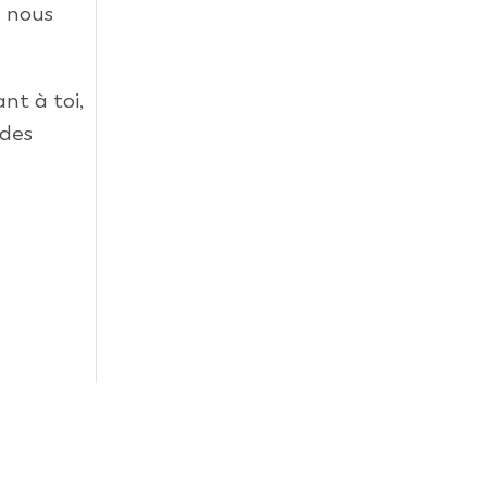
e nous
nt à toi,
 des