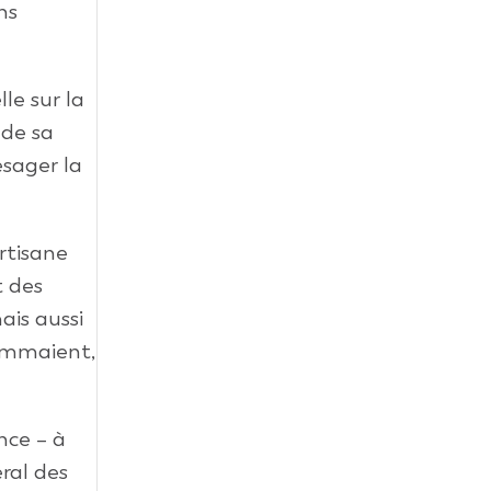
ns
le sur la
 de sa
ésager la
rtisane
t des
ais aussi
lammaient,
nce – à
ral des