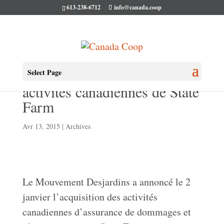
613-238-6712
info@canada.coop
Desjardins acquiert les
Select Page
activités canadiennes de State
Farm
Avr 13, 2015
|
Archives
Le Mouvement Desjardins a annoncé le 2
janvier l’acquisition des activités
canadiennes d’assurance de dommages et