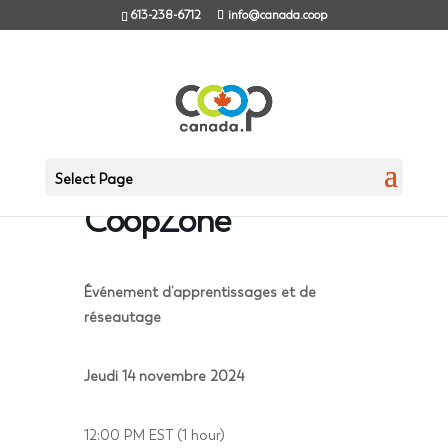
613-238-6712
info@canada.coop
Lunch & Learn avec
Select Page
CoopZone
Événement d’apprentissages et de
réseautage
Jeudi 14 novembre 2024
12:00 PM EST (1 hour)