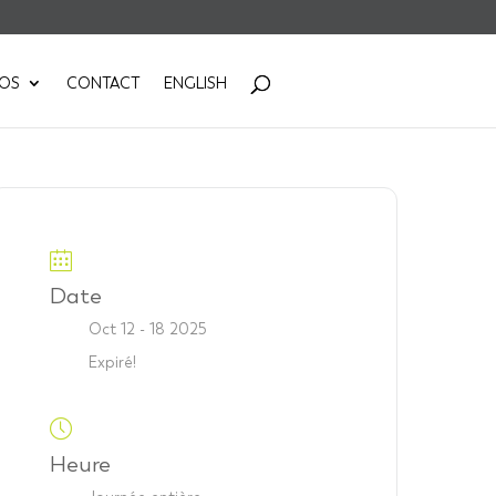
POS
CONTACT
ENGLISH
Date
Oct 12 - 18 2025
Expiré!
Heure