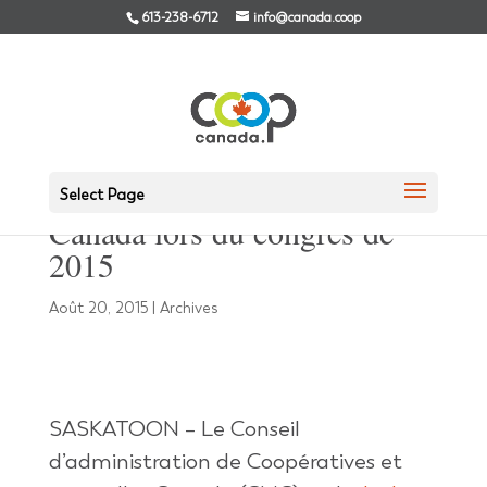
613-238-6712
info@canada.coop
Jack Wilkinson élu président
de Coopératives et mutuelles
Select Page
Canada lors du congrès de
2015
Août 20, 2015
|
Archives
SASKATOON – Le Conseil
d’administration de Coopératives et