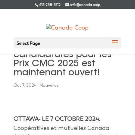
613-238-6712
info@canada.coop
Select Page
L’appel aux
candidatures pour les
Prix CMC 2025 est
maintenant ouvert!
Oct 7, 2024
|
Nouvelles
OTTAWA- LE 7 OCTOBRE 2024.
Coopératives et mutuelles Canada