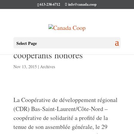
613-238-6712
info@canada.coop
L’Avantage – Coopératives et
Select Page
coopérants honorés
Nov 13, 2015
|
Archives
La Coopérative de développement régional
(CDR) Bas-Saint-Laurent/Côte-Nord –
coopérative de solidarité a profité de la
tenue de son assemblée générale, le 29