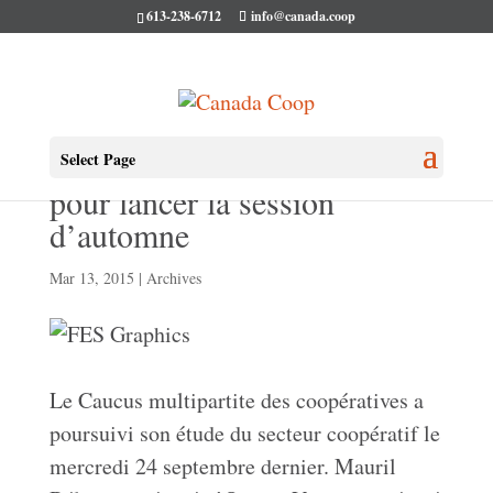
613-238-6712
info@canada.coop
Le Caucus coop se réunit
Select Page
pour lancer la session
d’automne
Mar 13, 2015
|
Archives
Le Caucus multipartite des coopératives a
poursuivi son étude du secteur coopératif le
mercredi 24 septembre dernier. Mauril