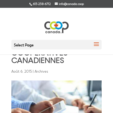
613-238-6712
info@canada.coop
LE NPD SOUTIENDRA LA
CAPITALISATION DES
Select Page
COOPÉRATIVES
CANADIENNES
Août 6, 2015
|
Archives