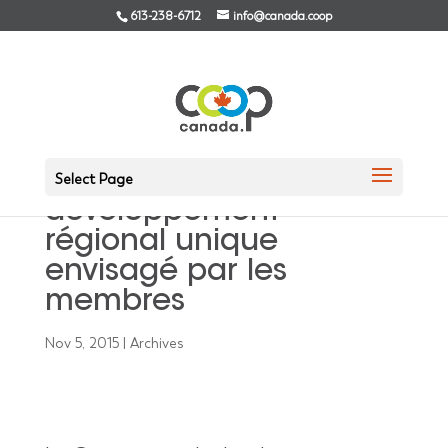
613-238-6712
info@canada.coop
Le principe d’une
Coopérative de
Select Page
développement
régional unique
envisagé par les
membres
Nov 5, 2015
|
Archives