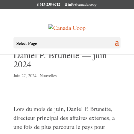
613-238-6712
info@canada.coop
Les aventures coopératives de
Select Page
Daniel P. Brunette — juin
2024
Juin 27, 2024
|
Nouvelles
Lors du mois de juin, Daniel P. Brunette,
directeur principal des affaires externes, a
une fois de plus parcouru le pays pour