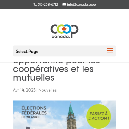
613-238-6712
info@canada.coop
Les élections fédérales
canadiennes – une
Select Page
opportunité pour les
coopératives et les
mutuelles
Avr 14, 2025
|
Nouvelles