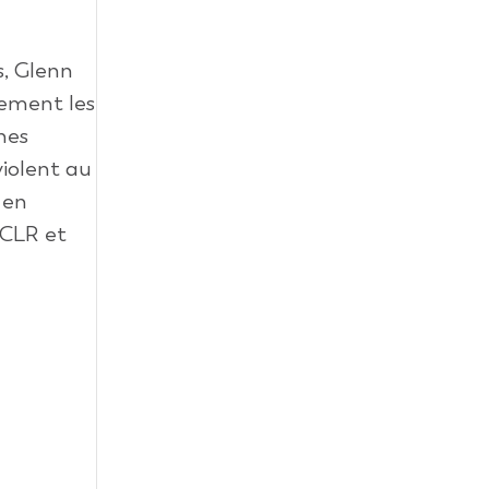
, Glenn
rement les
nes
violent au
 en
’ICLR et