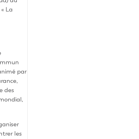
da) au
 « La
e
e
 commun
 animé par
urance,
re des
 mondial,
ganiser
trer les