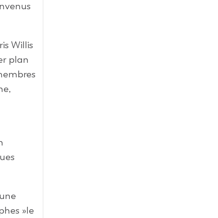
envenus
s Willis
er plan
 membres
ne,
a
n
ques
’une
phes »le