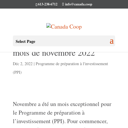
613-238-6712
info@canada.coop
Mises à jour du PPI pour le
Select Page
mois de novembre 2022
Déc 2, 2022
|
Programme de préparation à l'investissement
(PPI)
Novembre a été un mois exceptionnel pour
le Programme de préparation à
l’investissement (PPI). Pour commencer,