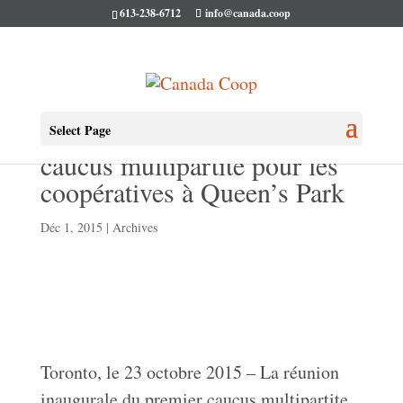
613-238-6712
info@canada.coop
Réunion inaugurale du
Select Page
caucus multipartite pour les
coopératives à Queen’s Park
Déc 1, 2015
|
Archives
Toronto, le 23 octobre 2015 – La réunion
inaugurale du premier caucus multipartite