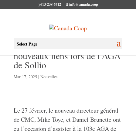
613-238-6712
info@canada.coop
Revitaliser et créer de
Select Page
nouveaux liens lors de l’AGA
de Sollio
Mar 17, 2025
|
Nouvelles
Le 27 février, le nouveau directeur général
de CMC, Mike
Toye
, et Daniel Brunette ont
eu l’occasion d’assister à la 103e AGA de