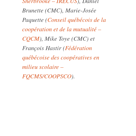
Sherbrooke – IRECUS
), Daniel
Brunette (CMC), Marie-Josée
Paquette (
Conseil québécois de la
coopération et de la mutualité –
CQCM
), Mike
Toye
(CMC) et
François
Hastir
(
Fédération
québécoise des coopératives en
milieu scolaire –
FQCMS/COOPSCO
)
.