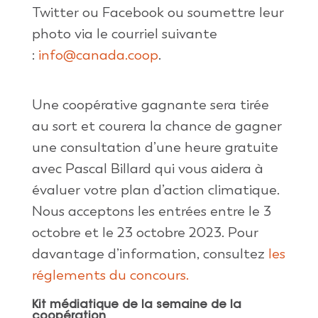
Twitter
ou
Facebook
ou
soumettre
leur
photo via le
courriel
suivante
:
info@canada.coop
.
Une
coopérative
gagnante
sera
tirée
au sort et
courera
la chance de
gagner
une
consultation
d’une
heure
gratuite
avec
Pascal Billard
qui
vous
aidera
à
évaluer
votre
plan
d’actio
n
climatique
.
Nous
acceptons
les entrées e
n
tre
le
3
octobre
et le
2
3
octobre
2
0
23. Pour
d
avantage
d’i
n
f
o
rmation
,
consultez
les
réglements
du concours.
Kit
médiatique
de la
semaine
de la
coopération