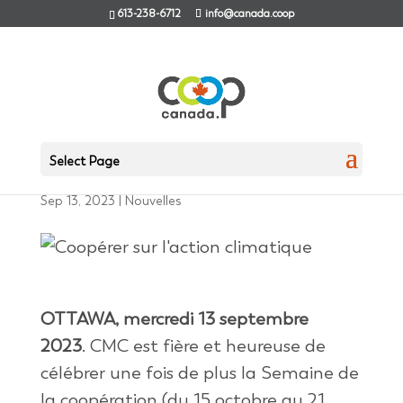
613-238-6712
info@canada.coop
Semaine de la
coopération 2023
Select Page
Sep 13, 2023
|
Nouvelles
OTTAWA, mercredi
13
septembre
202
3
.
CMC
est
fière
et
heureuse
de
célébrer
une
fois
de plus
la
S
emaine
de
la
coopération
(du 15
octobre
au 2
1