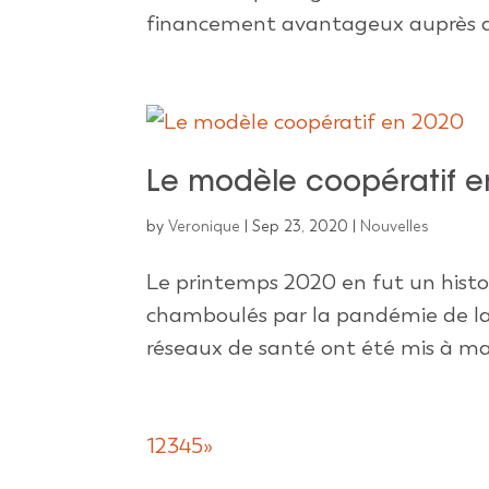
financement avantageux auprès d’in
Le modèle coopératif e
by
Veronique
|
Sep 23, 2020
|
Nouvelles
Le printemps 2020 en fut un histo
chamboulés par la pandémie de la 
réseaux de santé ont été mis à ma
1
2
3
4
5
»