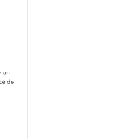
e un
ité de