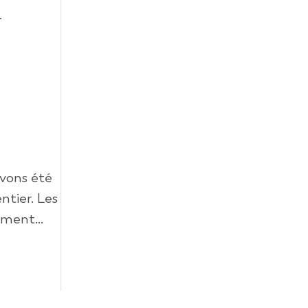
.
avons été
tier. Les
ment...