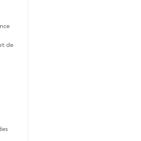
ance
et de
 des