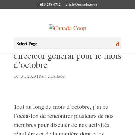
613-238-6712
info@canada.coop
Un message de notre
Select Page
directeur général pour le mois
d’octobre
Oct 31, 2023
|
Non classifié(e)
Tout au long du mois d’octobre, j’ai eu
l’occasion de rencontrer plusieurs de nos
membres pour discuter de nos activités
régulières et de la manière dont elles