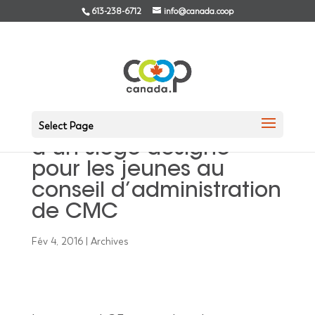
613-238-6712
info@canada.coop
Vote des délégués au
sujet de la création
Select Page
d’un siège désigné
pour les jeunes au
conseil d’administration
de CMC
Fév 4, 2016
|
Archives