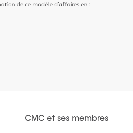
otion de ce modèle d’affaires en :
ions au sein du gouvernement fédéral
ches effectuées dans le milieu coopératif
le coopératif
s de réseautage et des moments de partage
CMC et ses membres