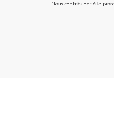
Nous contribuons à la prom
Établissant des relat
Valorisant les recher
Éduquant sur le modè
Créant des occasion