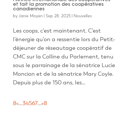
l’Année internationale des coopératives
et fait la promotion des coopératives
canadiennes
by
Janie Moyen
|
Sep 28, 2025
|
Nouvelles
Les coops, c’est maintenant. C’est
l’énergie qu’on a ressentie lors du Petit-
déjeuner de réseautage coopératif de
CMC sur la Colline du Parlement, tenu
sous le parrainage de la sénatrice Lucie
Moncion et de la sénatrice Mary Coyle.
Depuis plus de 150 ans, les...
8
«
…
3
4
5
6
7
…
»
8