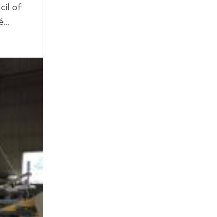
il of
...