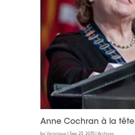
Anne Cochran à la tê
by
Veronique
|
Sep 23, 2015
|
Archives