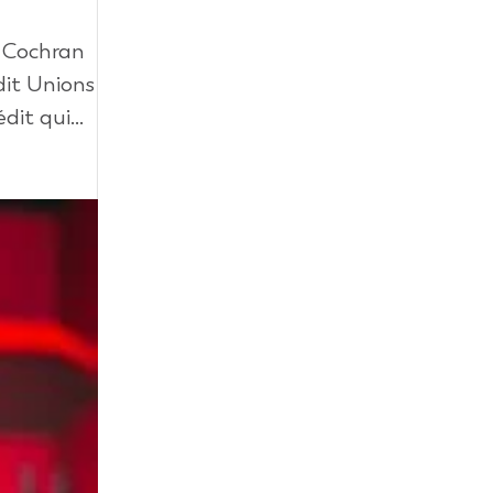
e Cochran
it Unions
it qui...