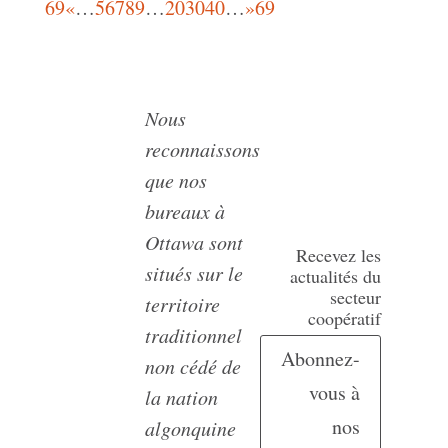
69
«
…
5
6
7
8
9
…
20
30
40
…
»
69
Nous
reconnaissons
que nos
bureaux à
Ottawa sont
Recevez les
situés sur le
actualités du
secteur
territoire
coopératif
traditionnel
Abonnez-
non cédé de
vous à
la nation
nos
algonquine