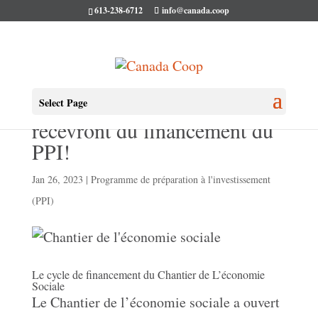
613-238-6712
info@canada.coop
De nouvelles coopératives
Select Page
recevront du financement du
PPI!
Jan 26, 2023
|
Programme de préparation à l'investissement
(PPI)
Le cycle de financement du Chantier de L’économie
Sociale
Le Chantier de l’économie sociale a ouvert