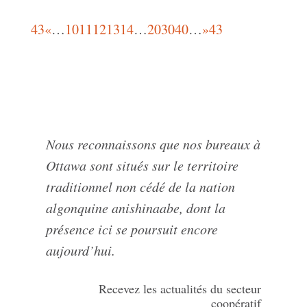
43
«
…
10
11
12
13
14
…
20
30
40
…
»
43
Nous reconnaissons que nos bureaux à
Ottawa sont situés sur le territoire
traditionnel non cédé de la nation
algonquine anishinaabe, dont la
présence ici se poursuit encore
aujourd’hui.
Recevez les actualités du secteur
coopératif