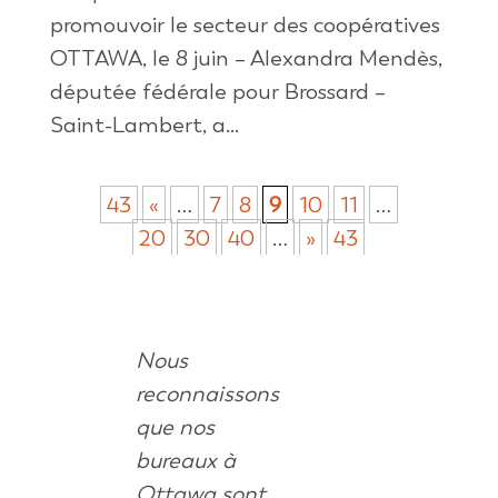
promouvoir le secteur des coopératives
OTTAWA, le 8 juin – Alexandra Mendès,
députée fédérale pour Brossard –
Saint-Lambert, a...
43
«
…
7
8
9
10
11
…
20
30
40
…
»
43
Nous
reconnaissons
que nos
bureaux à
Ottawa sont