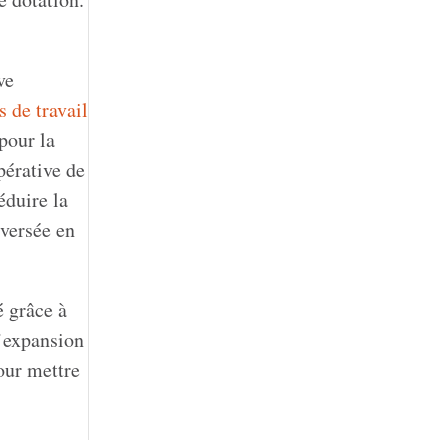
ve
 de travail
pour la
pérative de
éduire la
 versée en
é grâce à
l’expansion
our mettre