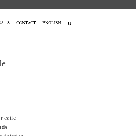
OS
CONTACT
ENGLISH
de
r cette
nds
e dotation.