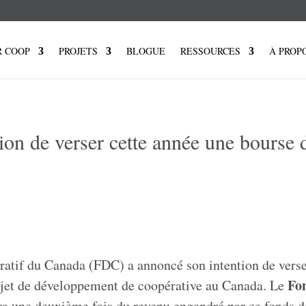
R COOP
PROJETS
BLOGUE
RESSOURCES
À PROP
on de verser cette année une bourse 
atif du Canada (FDC) a annoncé son intention de verse
Fo
ojet de développement de coopérative au Canada. Le
ra une deuxième fois du revenu engendré par ce fonds d