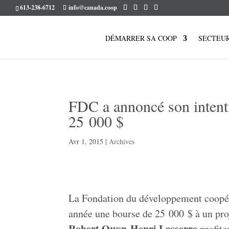
613-238-6712
info@canada.coop
DÉMARRER SA COOP
SECTEU
FDC a annoncé son intenti
25 000 $
Avr 1, 2015
|
Archives
La Fondation du développement coopér
année une bourse de 25 000 $ à un pr
Robert Owen-Henri Lasserre
profite