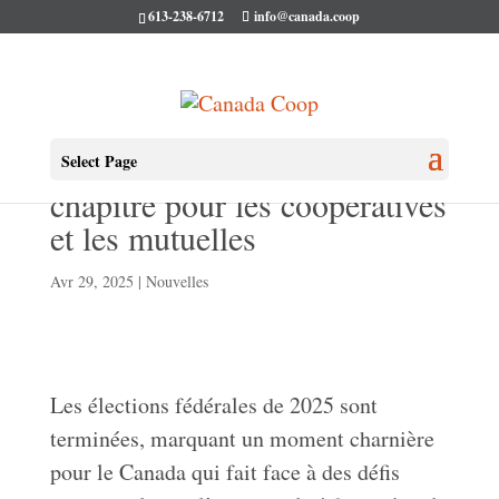
613-238-6712
info@canada.coop
Le Canada vote: un nouveau
Select Page
chapitre pour les coopératives
et les mutuelles
Avr 29, 2025
|
Nouvelles
Les élections fédérales de 2025 sont
terminées, marquant un moment charnière
pour le Canada qui fait face à des défis