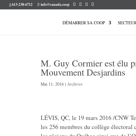
613-238-6712
info@canada.coop
DÉMARRER SA COOP
SECTEU
M. Guy Cormier est élu pré
Mouvement Desjardins
Mai 11, 2016
|
Archives
LÉVIS, QC, le 19 mars 2016 /CNW Telb
les 256 membres du collège électoral 
les régions du Québec ainsi que de l’
O