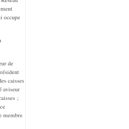
vement
i occupe
u
eur de
président
des caisses
é aviseur
caisses ;
nce
ue membre