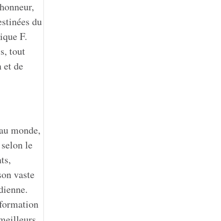
 honneur,
estinées du
ique F.
s, tout
 et de
 au monde,
selon le
ts,
son vaste
adienne.
nformation
meilleurs