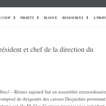
R COOP
PROJETS
BLOGUE
RESSOURCES
À PROP
sident et chef de la direction du
ec/ – Réunis aujourd’hui en assemblée extraordinaire
composé de dirigeants des caisses Desjardins provenant
ntario
ont élu
M. Guy Cormier
, premier vice-président