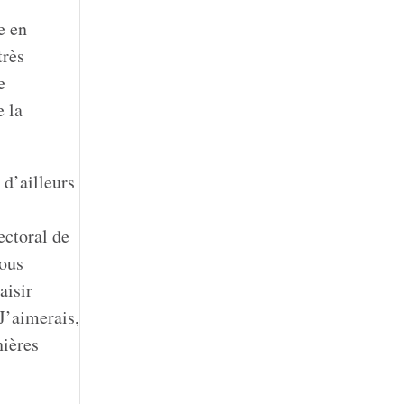
e en
très
e
e la
 d’ailleurs
ectoral de
nous
aisir
J’aimerais,
nières